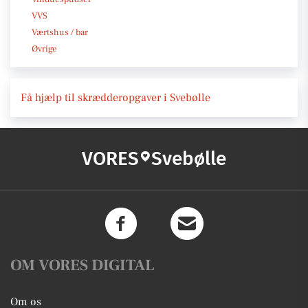
VVS
Værtshus / bar
Øvrige
Få hjælp til skrædderopgaver i Svebølle
VORES
Svebølle
OM VORES DIGITAL
Om os