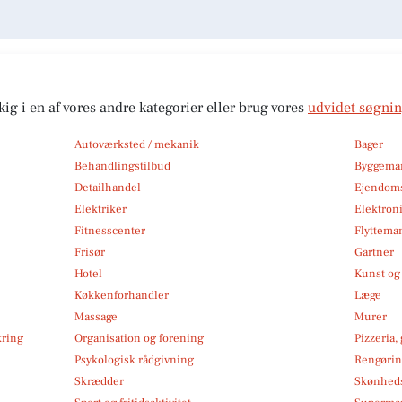
kig i en af vores andre kategorier eller brug vores
udvidet søgni
Autoværksted / mekanik
Bager
Behandlingstilbud
Byggemar
Detailhandel
Ejendom
Elektriker
Elektroni
Fitnesscenter
Flytteman
Frisør
Gartner
Hotel
Kunst og 
Køkkenforhandler
Læge
Massage
Murer
kring
Organisation og forening
Pizzeria,
Psykologisk rådgivning
Rengøri
Skrædder
Skønheds