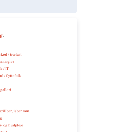
ng
.
ked / trælast
smægler
k / IT
d / flyttefolk
galleri
 grillbar, isbar mm.
ng
- og hudpleje