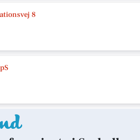
tionsvej 8
ApS