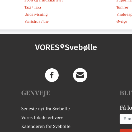
Sport og fritidsaktivitet
Superma
Taxi / Taxa
Tømrer
Undervisning
Vindues
Værtshus / bar
Øvrige
VORES
Svebølle
GENVEJE
BLI
Få l
Seneste nyt fra Svebølle
Email
Vores lokale erhverv
Kalenderen for Svebølle