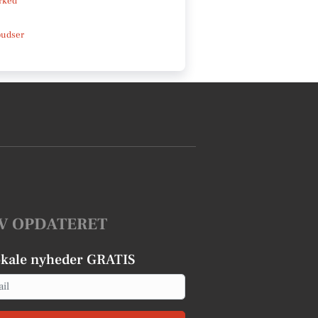
rked
pudser
V OPDATERET
okale nyheder GRATIS