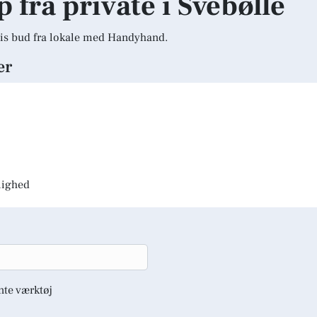
p fra private i Svebølle
is bud fra lokale med Handyhand.
er
jlighed
nte værktøj