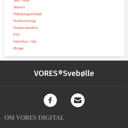
Taxi / Taxa
Tømrer
Udlejningselskab
Undervisning
Vinduespudser
VVS
Værtshus / bar
Øvrige
VORES
Svebølle
OM VORES DIGITAL