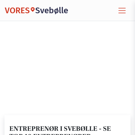
VORES
Svebølle
ENTREPRENØR I SVEBØLLE - SE