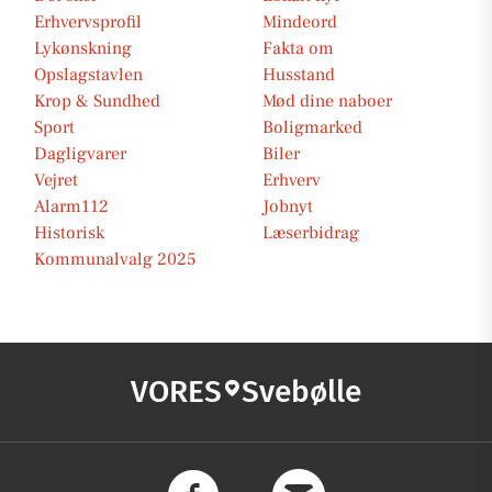
Erhvervsprofil
Mindeord
Lykønskning
Fakta om
Opslagstavlen
Husstand
Krop & Sundhed
Mød dine naboer
Sport
Boligmarked
Dagligvarer
Biler
Vejret
Erhverv
Alarm112
Jobnyt
Historisk
Læserbidrag
Kommunalvalg 2025
VORES
Svebølle