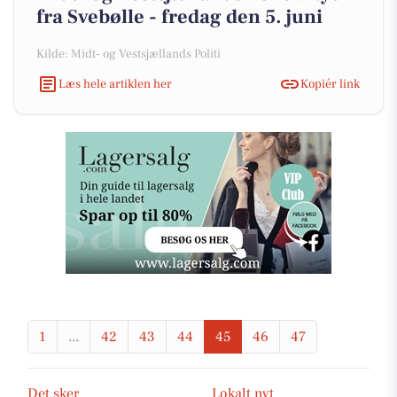
fra Svebølle - fredag den 5. juni
Kilde: Midt- og Vestsjællands Politi
Læs hele artiklen her
Kopiér link
1
...
42
43
44
45
46
47
Det sker
Lokalt nyt