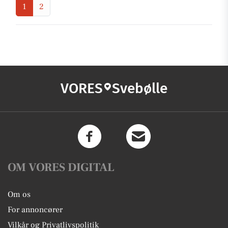
1
2
VORES
Svebølle
OM VORES DIGITAL
Om os
For annoncører
Vilkår og Privatlivspolitik