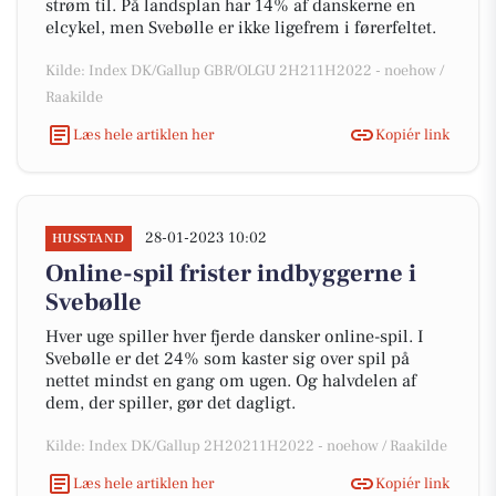
strøm til. På landsplan har 14% af danskerne en
elcykel, men Svebølle er ikke ligefrem i førerfeltet.
Kilde: Index DK/Gallup GBR/OLGU 2H211H2022 - noehow /
Raakilde
Læs hele artiklen her
Kopiér link
28-01-2023 10:02
HUSSTAND
Online-spil frister indbyggerne i
Svebølle
Hver uge spiller hver fjerde dansker online-spil. I
Svebølle er det 24% som kaster sig over spil på
nettet mindst en gang om ugen. Og halvdelen af
dem, der spiller, gør det dagligt.
Kilde: Index DK/Gallup 2H20211H2022 - noehow / Raakilde
Læs hele artiklen her
Kopiér link