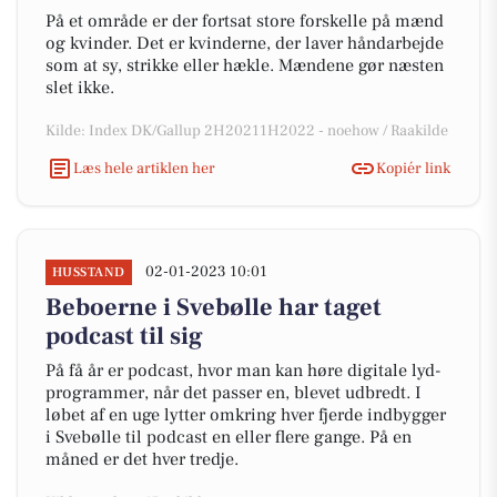
På et område er der fortsat store forskelle på mænd
og kvinder. Det er kvinderne, der laver håndarbejde
som at sy, strikke eller hækle. Mændene gør næsten
slet ikke.
Kilde: Index DK/Gallup 2H20211H2022 - noehow / Raakilde
Læs hele artiklen her
Kopiér link
02-01-2023 10:01
HUSSTAND
Beboerne i Svebølle har taget
podcast til sig
På få år er podcast, hvor man kan høre digitale lyd-
programmer, når det passer en, blevet udbredt. I
løbet af en uge lytter omkring hver fjerde indbygger
i Svebølle til podcast en eller flere gange. På en
måned er det hver tredje.