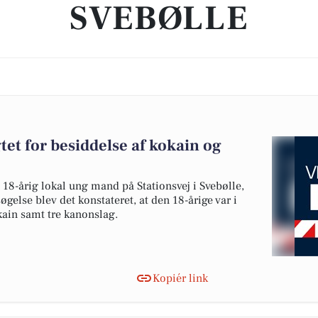
SVEBØLLE
gtet for besiddelse af kokain og
 18-årig lokal ung mand på Stationsvej i Svebølle,
lse blev det konstateret, at den 18-årige var i
kain samt tre kanonslag.
Kopiér link