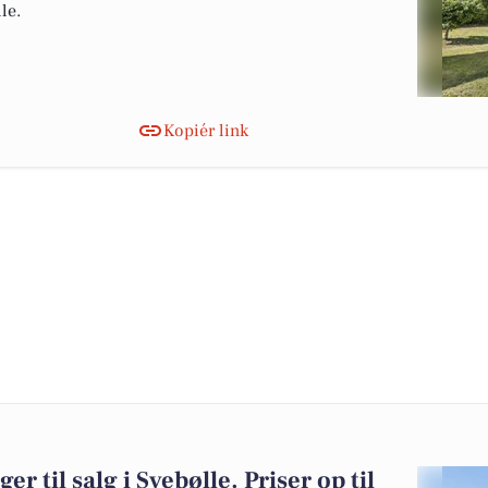
le.
Kopiér link
er til salg i Svebølle. Priser op til