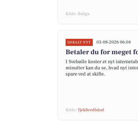
Kilde: Boliga
03-08-2026 06:04
LOKALT NYT
Betaler du for meget fo
I Svebølle koster et nyt interne
minutter kan du se, hvad nyt inter
spare ved at skifte.
Kilde:
TjekBredbånd