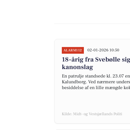
02-01-2026 10:50
ALARM112
18-årig fra Svebølle si
kanonslag
En patrulje standsede kl. 23.07 en
Kalundborg. Ved nærmere undersøge
besiddelse af en lille mængde ko
Kilde: Midt- og Vestsjællands Politi