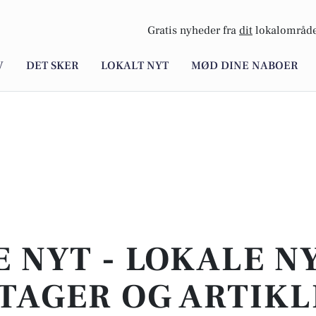
Gratis nyheder fra
dit
lokalområde
V
DET SKER
LOKALT NYT
MØD DINE NABOER
E NYT - LOKALE N
TAGER OG ARTIKL