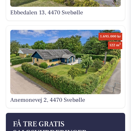
Ebbedalen 13, 4470 Svebølle
1.695.000 kr
2
122 m
Anemonevej 2, 4470 Svebølle
FÅ TRE GRATIS