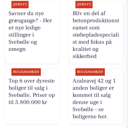
JOBNYT
JOBNYT
Savner du nye
Bliv en del af
græsgange? - Her
betonproduktionst
er nye ledige
eamet som
stillinger i
støbepladespeciali
Svebølle og
st med fokus på
omegn
kvalitet og
sikkerhed
BOLIGMARKED
BOLIGMARKED
Top 6 over dyreste
Azaleavej 42 og 1
boliger til salg i
anden boliger er
Svebølle. Priser op
kommet til salg
til 5.800.000 kr
denne uge i
Svebølle - se
boligerne her.