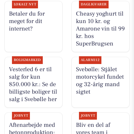
LOKALT NYT
DAGLIGVARER
Betaler du for
Cheasy yoghurt til
meget for dit
kun 10 kr. og
internet?
Amarone vin til 99
kr. hos
SuperBrugsen
BOLIGMARKED
ALARM112
Vesterled 6 er til
Svebølle: Stjålet
salg for kun
motorcykel fundet
850.000 kr.: Se de
og 32-årig mand
billigste boliger til
sigtet
salg i Svebølle her
JOBNYT
JOBNYT
Aftenarbejde med
Bliv en del af
betonproduktion:
vores team i