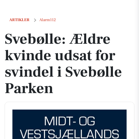
Svebølle: Ældre kvinde udsat for svindel i Svebølle Parken
ARTIKLER
Alarm112
Svebølle: Ældre
kvinde udsat for
svindel i Svebølle
Parken