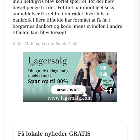
men heldigvis blev kortet spærret, før der blev
hævet penge fra det. Politiet har modtaget seks
anmeldelser fra ældre i området, hvor falske
bankfolk i flere tilfælde har formået at få fat i
borgernes dankort og kode, mens svindlen i andre
tilfælde kun blev forsøgt.
Kilde: Midt- og Vestsjællands Politi
Få lokale nyheder GRATIS