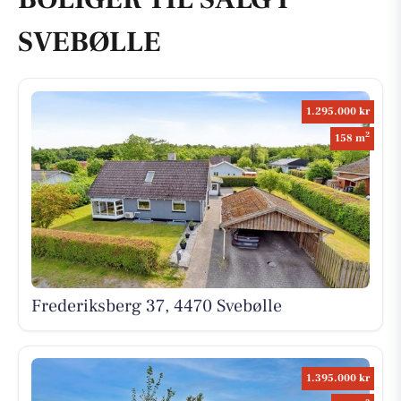
SVEBØLLE
1.295.000 kr
2
158 m
Frederiksberg 37, 4470 Svebølle
1.395.000 kr