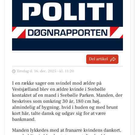
Del artikel
Tirsdag d. 16. dec. 2025 - kl. 11:20
I en række sager om svindel mod ældre på
Vestsjælland blev en ældre kvinde i Svebølle
kontaktet af en mand i Svebølle Parken. Manden, der
beskrives som omkring 30 år, 180 cm høj,
almindelig af bygning, hvid i huden og med brunt
kort hår, talte dansk og udgav sig for at være
bankmand.
Manden lykkedes med at franarre kvindens dankort,