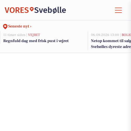
VORES
Svebølle
Seneste nyt ›
11 timer siden |
VEJRET
06-08-2026 13:00 |
BOLI
Regnfuld dag med frisk pust i vejret
Netop kommet til salg
Svebølles dyreste adr