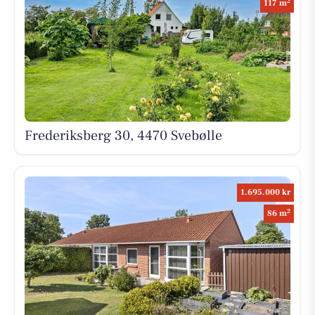
2
117 m
Frederiksberg 30, 4470 Svebølle
1.695.000 kr
2
86 m