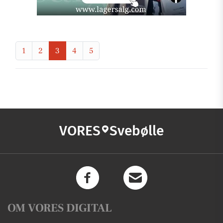
1
2
3
4
5
VORES
Svebølle
OM VORES DIGITAL