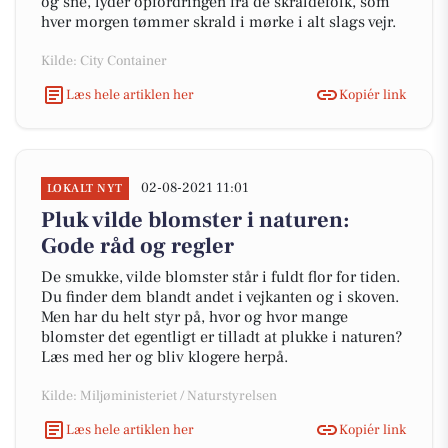
og sne, lyder opfordringen fra de skraldefolk, som
hver morgen tømmer skrald i mørke i alt slags vejr.
Kilde: City Container
Læs hele artiklen her
Kopiér link
02-08-2021 11:01
LOKALT NYT
Pluk vilde blomster i naturen:
Gode råd og regler
De smukke, vilde blomster står i fuldt flor for tiden.
Du finder dem blandt andet i vejkanten og i skoven.
Men har du helt styr på, hvor og hvor mange
blomster det egentligt er tilladt at plukke i naturen?
Læs med her og bliv klogere herpå.
Kilde: Miljøministeriet / Naturstyrelsen
Læs hele artiklen her
Kopiér link