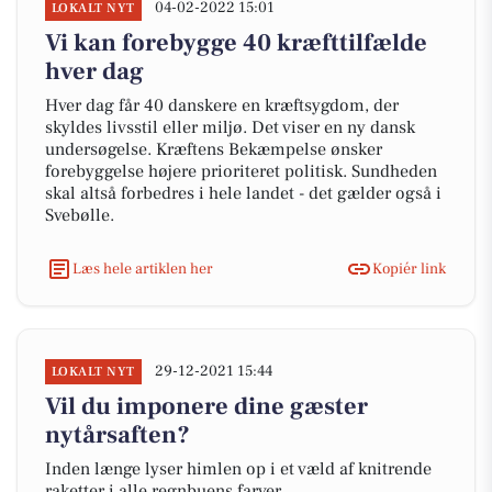
04-02-2022 15:01
LOKALT NYT
Vi kan forebygge 40 kræfttilfælde
hver dag
Hver dag får 40 danskere en kræftsygdom, der
skyldes livsstil eller miljø. Det viser en ny dansk
undersøgelse. Kræftens Bekæmpelse ønsker
forebyggelse højere prioriteret politisk. Sundheden
skal altså forbedres i hele landet - det gælder også i
Svebølle.
Læs hele artiklen her
Kopiér link
29-12-2021 15:44
LOKALT NYT
Vil du imponere dine gæster
nytårsaften?
Inden længe lyser himlen op i et væld af knitrende
raketter i alle regnbuens farver.