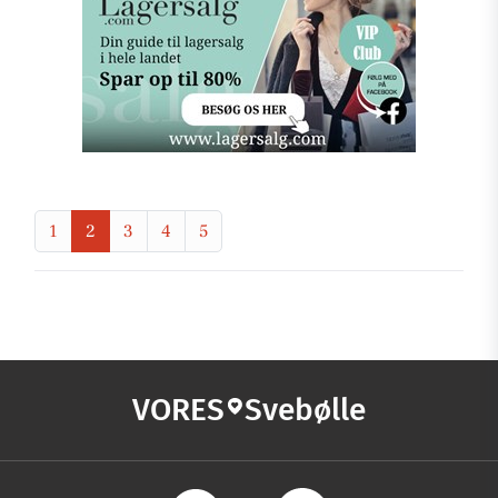
1
2
3
4
5
VORES
Svebølle