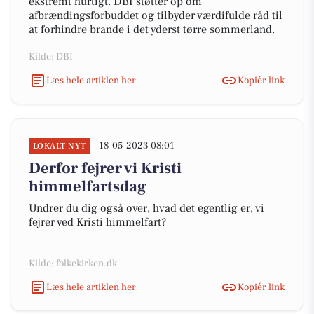
ekstremt hurtigt. DBI støtter op om
afbrændingsforbuddet og tilbyder værdifulde råd til
at forhindre brande i det yderst tørre sommerland.
Kilde: DBI
Læs hele artiklen her
Kopiér link
18-05-2023 08:01
LOKALT NYT
Derfor fejrer vi Kristi
himmelfartsdag
Undrer du dig også over, hvad det egentlig er, vi
fejrer ved Kristi himmelfart?
Kilde: folkekirken.dk
Læs hele artiklen her
Kopiér link