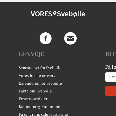
VORES
Svebølle
GENVEJE
BLI
Få l
Seneste nyt fra Svebølle
Email
Vores lokale erhverv
Kalenderen for Svebølle
Fakta om Svebølle
Erhvervsartikler
Kalundborg Kommune
Få en gratis salgsvurdering