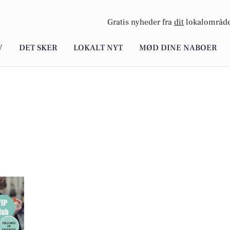
Gratis nyheder fra
dit
lokalområde
V
DET SKER
LOKALT NYT
MØD DINE NABOER