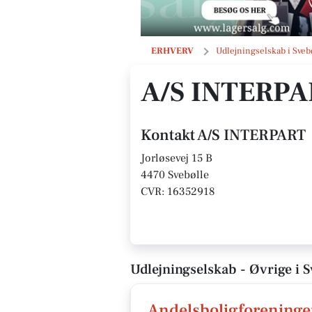
A/S INTERPART
ERHVERV
Udlejningselskab i Sveb
A/S INTERPA
Kontakt A/S INTERPART
Jorløsevej 15 B
4470 Svebølle
CVR: 16352918
Udlejningselskab - Øvrige i S
Andelsboligforeninge