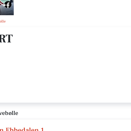
ølle
RT
vebølle
n Ebbedalen 1