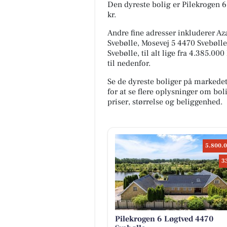
Den dyreste bolig er Pilekrogen 6
kr.
Andre fine adresser inkluderer Az
Svebølle, Mosevej 5 4470 Svebøll
Svebølle, til alt lige fra 4.385.0
til nedenfor.
Se de dyreste boliger på markede
for at se flere oplysninger om b
priser, størrelse og beliggenhed.
5.800.0
3
Pilekrogen 6 Løgtved 4470