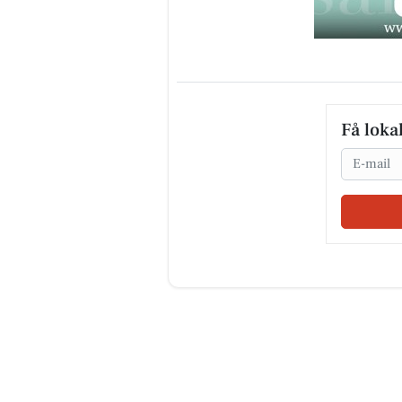
Få loka
Email