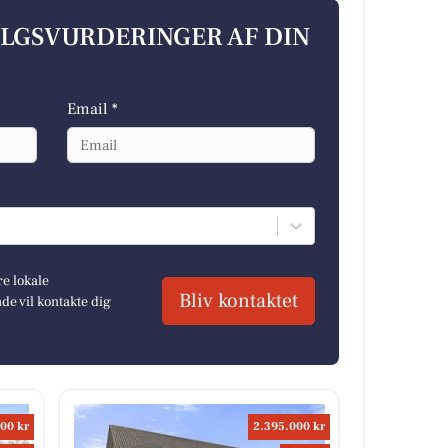
ALGSVURDERINGER AF DIN
Email *
re lokale
Bliv kontaktet
e vil kontakte dig
00 kr
2.395.000 kr