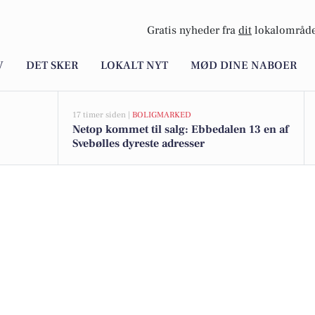
Gratis nyheder fra
dit
lokalområde
V
DET SKER
LOKALT NYT
MØD DINE NABOER
17 timer siden |
BOLIGMARKED
Netop kommet til salg: Ebbedalen 13 en af
Svebølles dyreste adresser