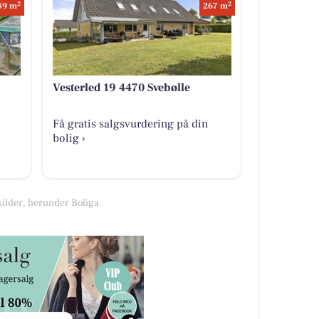
2
2
89 m
267 m
Vesterled 19 4470 Svebølle
Få gratis salgsvurdering på din
bolig ›
kilder, herunder Boliga.