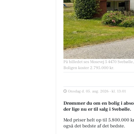
På billedet ses Mosevej 5 4470 Svebølle, 
Boligen koster 2.795.000 kr.
Onsdag d. 05. aug. 2026 - kl. 13:01
Drømmer du om en bolig i absolu
der lige nu er til salg i Svebølle.
Med priser helt op til 5.800.000 
også det bedste af det bedste.