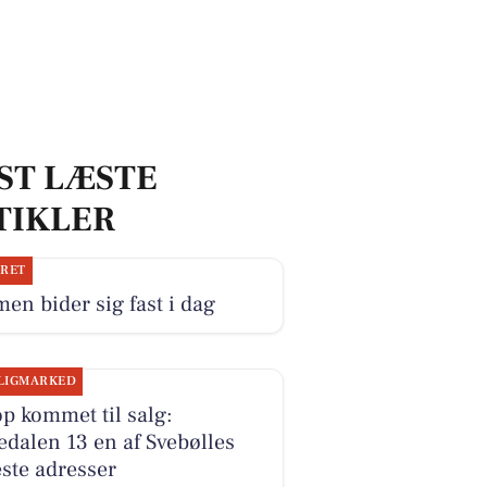
ST LÆSTE
TIKLER
JRET
en bider sig fast i dag
LIGMARKED
p kommet til salg:
dalen 13 en af Svebølles
ste adresser