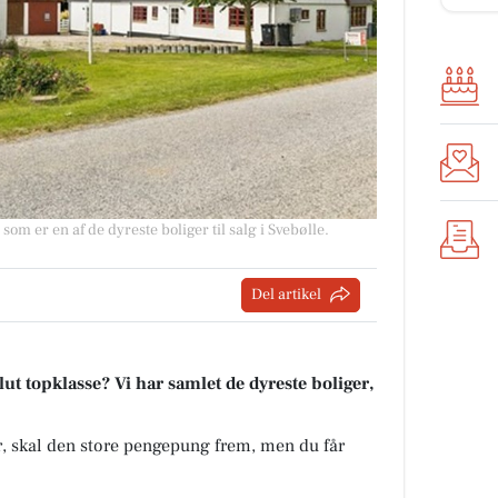
som er en af de dyreste boliger til salg i Svebølle.
Del artikel
t topklasse? Vi har samlet de dyreste boliger,
kr, skal den store pengepung frem, men du får