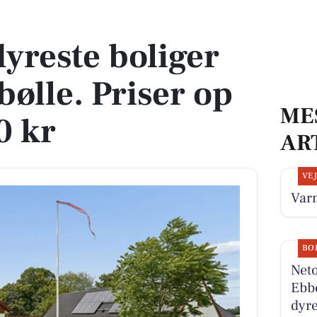
bølle. Priser op til 5.800.000 kr
dyreste boliger
ebølle. Priser op
ME
0 kr
AR
VE
Varm
BO
Neto
Ebbe
dyre