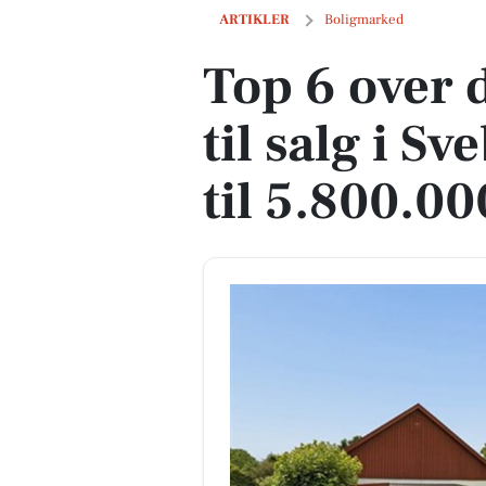
Top 6 over dyreste boliger til salg i Sve
ARTIKLER
Boligmarked
Top 6 over 
til salg i Sv
til 5.800.00