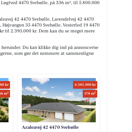
 Løgtved 4470 Svebølle, på 336 m², til 5.800.000
aleavej 42 4470 Svebølle, Lavendelvej 42 4470
e, Højvangen 35 4470 Svebølle, Vesterled 19 4470
00 kr til 2.395.000 kr. Dem kan du se meget mere
t herunder. Du kan klikke dig ind på annoncerne
oligerne, som gør det nemmere at sammenligne
00 kr
4.385.000 kr
2
2
36 m
178 m
Azaleavej 42 4470 Svebølle