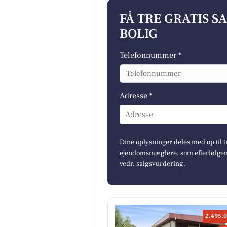
FÅ TRE GRATIS S
BOLIG
Telefonnummer *
Adresse *
Adresse
Dine oplysninger deles med op til t
ejendomsmæglere, som efterfølgend
vedr. salgsvurdering.
2.495.0