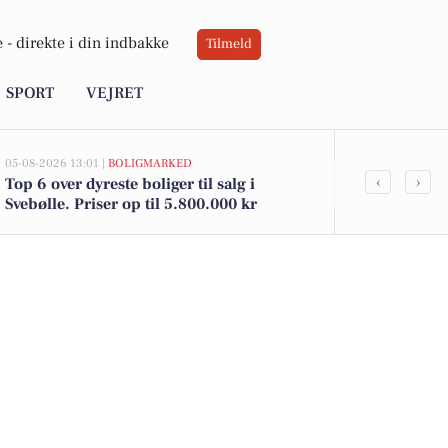
 -
direkte i din indbakke
Tilmeld
SPORT
VEJRET
05-08-2026 13:01 |
BOLIGMARKED
05-08-2026 13:01
‹
›
Top 6 over dyreste boliger til salg i
Azaleavej 42
Svebølle. Priser op til 5.800.000 kr
kommet til s
boligerne he