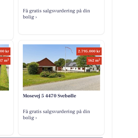
Få gratis salgsvurdering på din
bolig ›
00 kr
2.795.000 kr
2
2
37 m
162 m
Mosevej 5 4470 Svebølle
Få gratis salgsvurdering på din
bolig ›