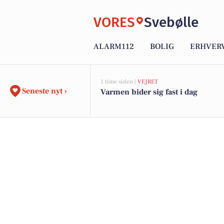
VORES
Svebølle
ALARM112
BOLIG
ERHVER
1 time siden |
VEJRET
Seneste nyt ›
Varmen bider sig fast i dag