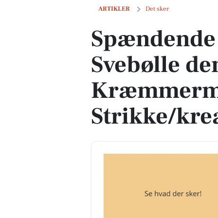
Spændende events i Svebølle denne w
ARTIKLER
Det sker
Spændende 
Svebølle de
Kræmmerma
Strikke/kre