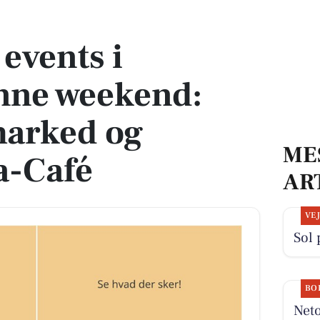
eekend: Kræmmermarked og Strikke/krea-Café
events i
nne weekend:
rked og
ME
a-Café
AR
VE
Sol 
BO
Neto