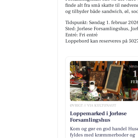
finde alt fra små skatte til nødv
og tilbyder både sandwich, øl, so
Tidspunkt: Søndag 1. februar 2026
Sted: Jorløse Forsamlingshus, Jor
Entré: Fri entré
Loppebord kan reserveres på 5027
SØND
1
FEB
ØVRIGT // VIA KULTUNAUT
Loppemarked i Jorløse
Forsamlingshus
Kom og gør en god handel Hus
fyldes med kræmmerboder og