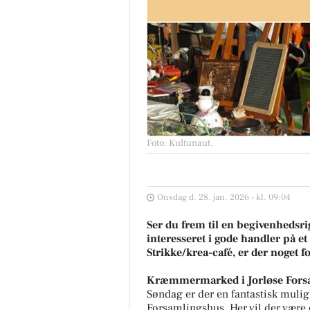
Foto: Kultunaut
.
Onsdag d. 28. jan. 2026 - kl. 09:04
Ser du frem til en begivenhedsr
interesseret i gode handler på 
Strikke/krea-café, er der noget fo
Kræmmermarked i Jorløse Fors
Søndag er der en fantastisk mulig
Forsamlingshus. Her vil der være 