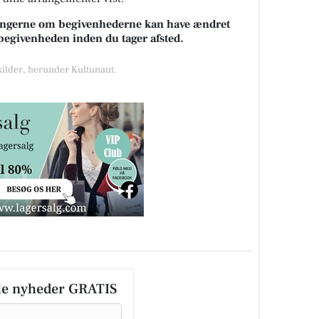
sningerne om begivenhederne kan have ændret
k begivenheden inden du tager afsted.
 kilder, herunder Kultunaut.
le nyheder GRATIS