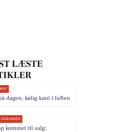
ST LÆSTE
TIKLER
JRET
på dagen, kølig kant i luften
LIGMARKED
p kommet til salg: