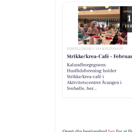
SØND
1
FEB
UDSTILLINGER // VIA KULTUNAUT
Strikke/krea-Café - Februa
Kalundborgegnens
Husflidsforening holder
Strikke/krea-café i
Aktivitetscentret Åvangen i
Svebølle, her...
Opret din begivenhed
her
for at f