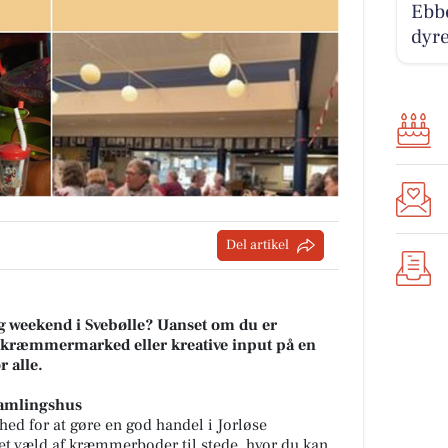
Ebbe
dyre
Del artikel
ig weekend i Svebølle? Uanset om du er
et kræmmermarked eller kreative input på en
r alle.
amlingshus
hed for at gøre en god handel i Jorløse
et væld af kræmmerboder til stede, hvor du kan