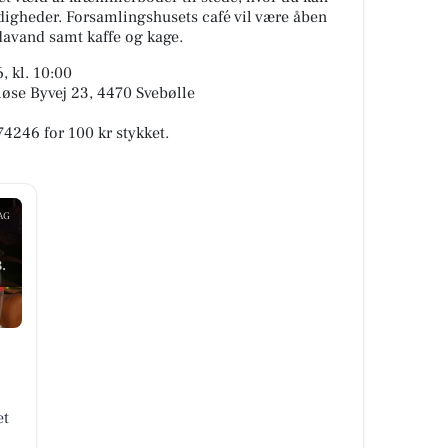
endigheder. Forsamlingshusets café vil være åben
davand samt kaffe og kage.
, kl. 10:00
løse Byvej 23, 4470 Svebølle
4246 for 100 kr stykket.
AG
.
et