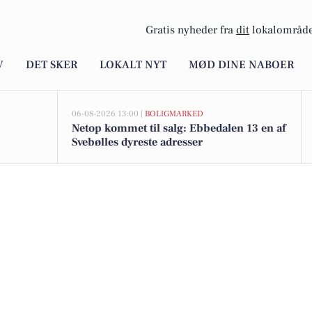
Gratis nyheder fra
dit
lokalområde
V
DET SKER
LOKALT NYT
MØD DINE NABOER
06-08-2026 13:00 |
BOLIGMARKED
Netop kommet til salg: Ebbedalen 13 en af
Svebølles dyreste adresser