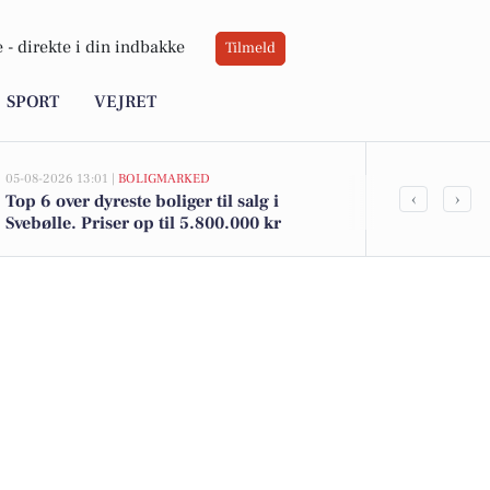
 -
direkte i din indbakke
Tilmeld
SPORT
VEJRET
05-08-2026 13:01 |
BOLIGMARKED
05-08-2026 13:01
‹
›
Top 6 over dyreste boliger til salg i
Azaleavej 42
Svebølle. Priser op til 5.800.000 kr
kommet til s
boligerne he