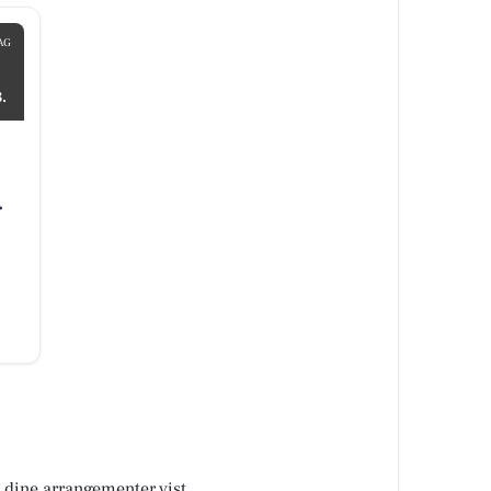
AG
.
r
å dine arrangementer vist.