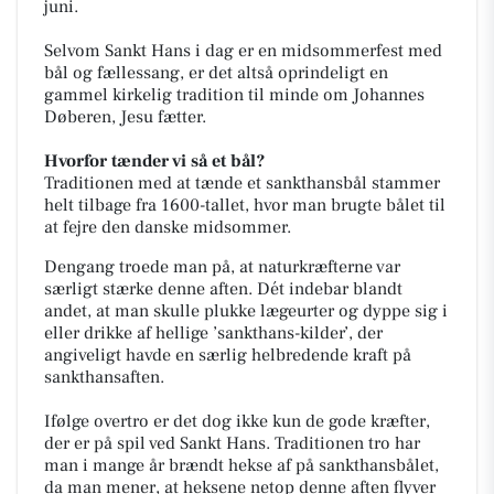
juni.
Selvom Sankt Hans i dag er en midsommerfest med
bål og fællessang, er det altså oprindeligt en
gammel kirkelig tradition til minde om Johannes
Døberen, Jesu fætter.
Hvorfor tænder vi så et bål?
Traditionen med at tænde et sankthansbål stammer
helt tilbage fra 1600-tallet, hvor man brugte bålet til
at fejre den danske midsommer.
Dengang troede man på, at naturkræfterne var
særligt stærke denne aften. Dét indebar blandt
andet, at man skulle plukke lægeurter og dyppe sig i
eller drikke af hellige ’sankthans-kilder’, der
angiveligt havde en særlig helbredende kraft på
sankthansaften.
Ifølge overtro er det dog ikke kun de gode kræfter,
der er på spil ved Sankt Hans. Traditionen tro har
man i mange år brændt hekse af på sankthansbålet,
da man mener, at heksene netop denne aften flyver