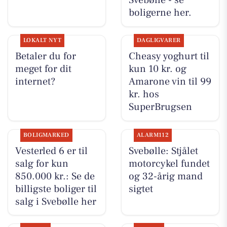
Svebølle - se
boligerne her.
LOKALT NYT
DAGLIGVARER
Betaler du for
Cheasy yoghurt til
meget for dit
kun 10 kr. og
internet?
Amarone vin til 99
kr. hos
SuperBrugsen
BOLIGMARKED
ALARM112
Vesterled 6 er til
Svebølle: Stjålet
salg for kun
motorcykel fundet
850.000 kr.: Se de
og 32-årig mand
billigste boliger til
sigtet
salg i Svebølle her