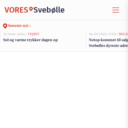
VORES
Svebølle
Seneste nyt ›
12 timer siden |
VEJRET
06-08-2026 13:00 |
BOLI
Sol og varme trykker dagen op
Netop kommet til salg
Svebølles dyreste adr