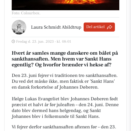
Foto: Colourbox
.
Laura Schmidt Abildtrup
Del artikel
Fredag d. 23. jun. 2023 - kl. 08:01
Hvert år samles mange danskere om bålet på
sankthansaften.
Men hvem var Sankt Hans
egentlig? Og hvorfor brænder vi hekse af?
Den 23. juni fejrer vi traditionen tro sankthansaften.
Du ved det måske ikke, men faktisk er ’Sankt Hans’
en dansk forkortelse af Johannes Døberen.
Ifølge Lukas Evangeliet blev Johannes Døberen født
præcist et halvt år før juleaften – den 24. juni.
Denne
dato blev dermed hans helgendag, og Sankt
Johannes blev i folkemunde til Sankt Hans.
Vi fejrer derfor sankthansaften aftenen før – den 23.