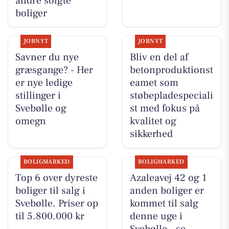
andre solgte
boliger
JOBNYT
JOBNYT
Savner du nye
Bliv en del af
græsgange? - Her
betonproduktionst
er nye ledige
eamet som
stillinger i
støbepladespeciali
Svebølle og
st med fokus på
omegn
kvalitet og
sikkerhed
BOLIGMARKED
BOLIGMARKED
Top 6 over dyreste
Azaleavej 42 og 1
boliger til salg i
anden boliger er
Svebølle. Priser op
kommet til salg
til 5.800.000 kr
denne uge i