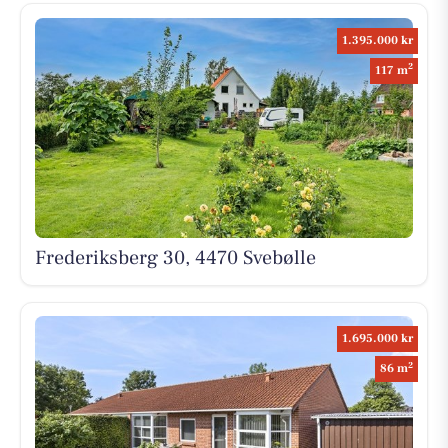
1.395.000 kr
2
117 m
Frederiksberg 30, 4470 Svebølle
1.695.000 kr
2
86 m