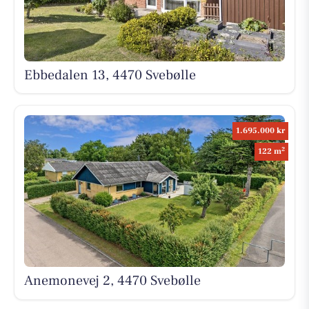
Ebbedalen 13, 4470 Svebølle
1.695.000 kr
2
122 m
Anemonevej 2, 4470 Svebølle