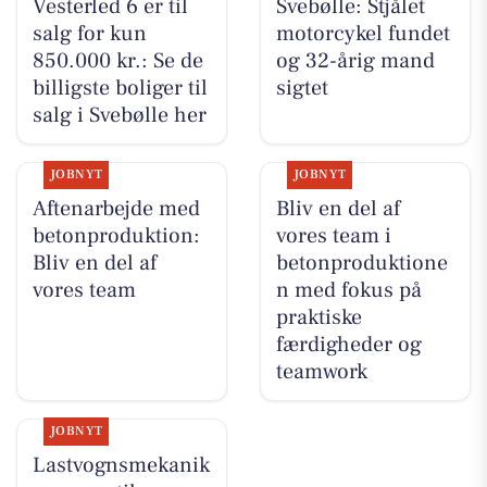
Vesterled 6 er til
Svebølle: Stjålet
salg for kun
motorcykel fundet
850.000 kr.: Se de
og 32-årig mand
billigste boliger til
sigtet
salg i Svebølle her
JOBNYT
JOBNYT
Aftenarbejde med
Bliv en del af
betonproduktion:
vores team i
Bliv en del af
betonproduktione
vores team
n med fokus på
praktiske
færdigheder og
teamwork
JOBNYT
Lastvognsmekanik