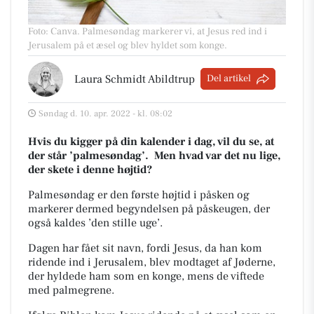
Foto: Canva
.
Palmesøndag markerer vi, at Jesus red ind i
Jerusalem på et æsel og blev hyldet som konge.
Laura Schmidt Abildtrup
Del artikel
Søndag d. 10. apr. 2022 - kl. 08:02
Hvis du kigger på din kalender i dag, vil du se, at
der står ’palmesøndag’.
Men hvad var det nu lige,
der skete i denne højtid?
Palmesøndag er den første højtid i påsken og
markerer dermed begyndelsen på påskeugen, der
også
kaldes ’den stille uge’.
Dagen har fået sit navn, fordi Jesus, da han kom
ridende ind i Jerusalem, blev modtaget af
Jøderne,
der hyldede ham som en konge, mens de viftede
med palmegrene.