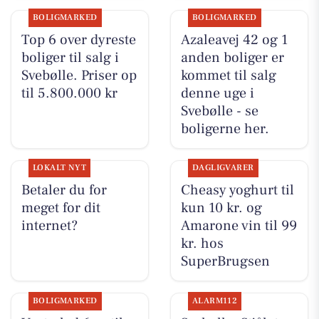
BOLIGMARKED
BOLIGMARKED
Top 6 over dyreste
Azaleavej 42 og 1
boliger til salg i
anden boliger er
Svebølle. Priser op
kommet til salg
til 5.800.000 kr
denne uge i
Svebølle - se
boligerne her.
LOKALT NYT
DAGLIGVARER
Betaler du for
Cheasy yoghurt til
meget for dit
kun 10 kr. og
internet?
Amarone vin til 99
kr. hos
SuperBrugsen
BOLIGMARKED
ALARM112