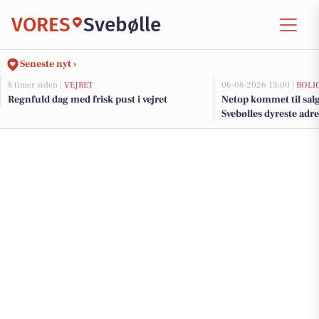
VORES
Svebølle
Seneste nyt ›
8 timer siden |
VEJRET
06-08-2026 13:00 |
BOLI
Regnfuld dag med frisk pust i vejret
Netop kommet til salg
Svebølles dyreste adr