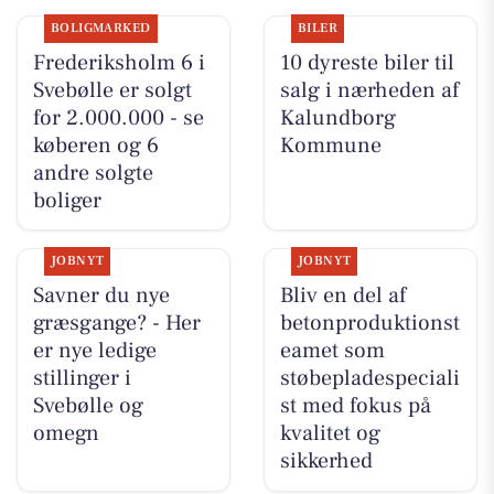
BOLIGMARKED
BILER
Frederiksholm 6 i
10 dyreste biler til
Svebølle er solgt
salg i nærheden af
for 2.000.000 - se
Kalundborg
køberen og 6
Kommune
andre solgte
boliger
JOBNYT
JOBNYT
Savner du nye
Bliv en del af
græsgange? - Her
betonproduktionst
er nye ledige
eamet som
stillinger i
støbepladespeciali
Svebølle og
st med fokus på
omegn
kvalitet og
sikkerhed