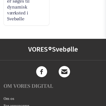
er søges til
dynamisk
værksted i
Svebølle
VORES
Svebølle
OM VORES DIGITAL
Om os
For annoncører