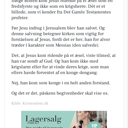
Ifølge Biblen kom Jesus ridende på et æsel som en
fredsfyrste og ikke som en krigsherre.
Dét er et
billede, som vi kender fra Det Gamle Testamentes
profeter.
Før Jesu indtog i Jerusalem blev han salvet. Og
denne salvning betegner kirken som vigtig for
forståelsen af Jesus, fordi det er her, han for alvor
træder i karakter som Messias
(den salvede).
Det, at Jesus kom ridende på et æsel, viste tilmed, at
han var sendt af Gud. Og han kom ikke med
krigslarm eller for at vinde deres krige, som man
ellers havde forventet af en konge dengang.
Nej, han kom som konge i en helt anden forstand.
Og det er det, påskens begivenheder skal vise os.
Kilde: Kristendom.dk