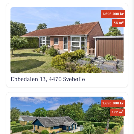
1.695.000 kr
2
86 m
Ebbedalen 13, 4470 Svebølle
1.695.000 kr
2
122 m