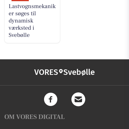
Lastvognsmekanik
er søges til
dynamisk
værksted i
Svebølle
VORES
Svebølle
OM VORES DIGITAL