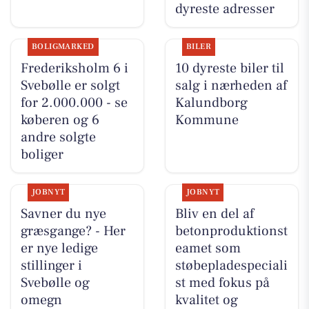
dyreste adresser
BOLIGMARKED
BILER
Frederiksholm 6 i
10 dyreste biler til
Svebølle er solgt
salg i nærheden af
for 2.000.000 - se
Kalundborg
køberen og 6
Kommune
andre solgte
boliger
JOBNYT
JOBNYT
Savner du nye
Bliv en del af
græsgange? - Her
betonproduktionst
er nye ledige
eamet som
stillinger i
støbepladespeciali
Svebølle og
st med fokus på
omegn
kvalitet og