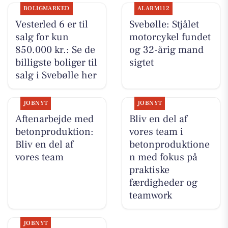
BOLIGMARKED
ALARM112
Vesterled 6 er til
Svebølle: Stjålet
salg for kun
motorcykel fundet
850.000 kr.: Se de
og 32-årig mand
billigste boliger til
sigtet
salg i Svebølle her
JOBNYT
JOBNYT
Aftenarbejde med
Bliv en del af
betonproduktion:
vores team i
Bliv en del af
betonproduktione
vores team
n med fokus på
praktiske
færdigheder og
teamwork
JOBNYT