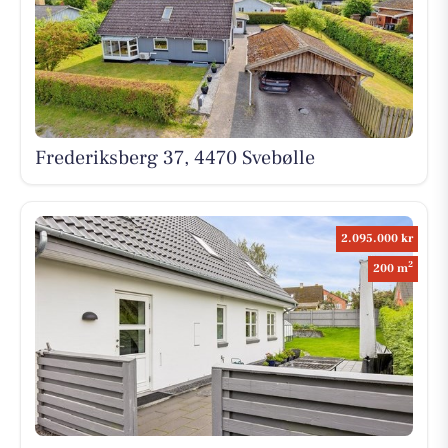
Frederiksberg 37, 4470 Svebølle
2.095.000 kr
2
200 m