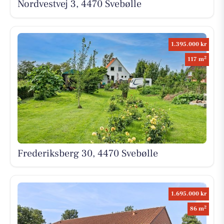
Nordvestvej 3, 4470 Svebølle
1.395.000 kr
2
117 m
Frederiksberg 30, 4470 Svebølle
1.695.000 kr
2
86 m