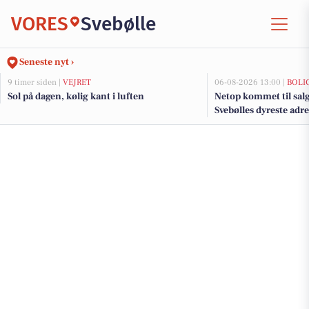
VORES
Svebølle
Seneste nyt ›
9 timer siden |
VEJRET
06-08-2026 13:00 |
BOLI
Sol på dagen, kølig kant i luften
Netop kommet til salg
Svebølles dyreste adr