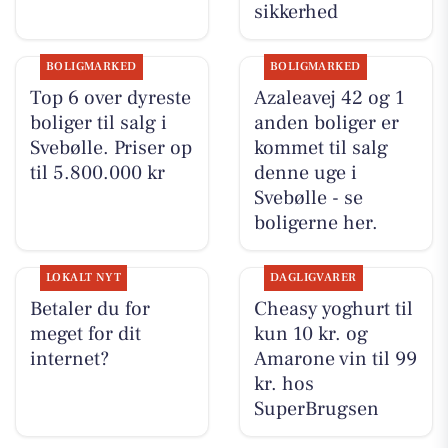
sikkerhed
BOLIGMARKED
BOLIGMARKED
Top 6 over dyreste
Azaleavej 42 og 1
boliger til salg i
anden boliger er
Svebølle. Priser op
kommet til salg
til 5.800.000 kr
denne uge i
Svebølle - se
boligerne her.
LOKALT NYT
DAGLIGVARER
Betaler du for
Cheasy yoghurt til
meget for dit
kun 10 kr. og
internet?
Amarone vin til 99
kr. hos
SuperBrugsen